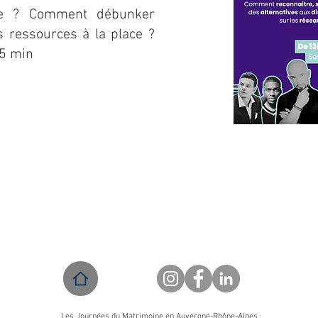
re ? Comment débunker
s ressources à la place ?
15 min
Les Journées du Matrimoine en Auvergne-Rhône-Alpes