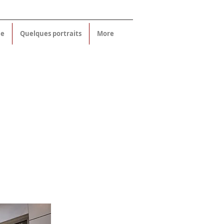
ne
Quelques portraits
More