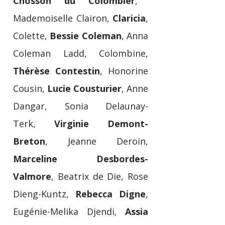
Chosson du Colombier
,
Mademoiselle Clairon,
Claricia
,
Colette,
Bessie Coleman
, Anna
Coleman Ladd, Colombine,
Thérèse Contestin
, Honorine
Cousin,
Lucie Cousturier
, Anne
Dangar, Sonia Delaunay-
Terk,
Virginie Demont-
Breton
, Jeanne Deroin,
Marceline Desbordes-
Valmore
, Beatrix de Die, Rose
Dieng-Kuntz,
Rebecca Digne
,
Eugénie-Melika Djendi,
Assia