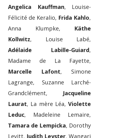
Angelica Kauffman
, Louise-
Félicité de Keralio,
Frida Kahlo
,
Anna Klumpke,
Käthe
Kollwitz
, Louise Labé,
Adélaide Labille-Guiard
,
Madame de La Fayette,
Marcelle Lafont
, Simone
Lagrange, Suzanne Larché-
Grandclément,
Jacqueline
Laurat
, La mère Léa,
Violette
Leduc
, Madeleine Lemaire,
Tamara de Lempicka
, Dorothy
Levitt,
Judith Leyster
, Wangari