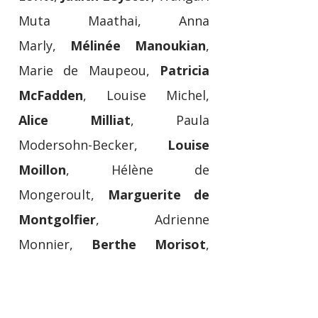
Muta Maathai, Anna
Marly,
Mélinée Manoukian
,
Marie de Maupeou,
Patricia
McFadden
, Louise Michel,
Alice Milliat
, Paula
Modersohn-Becker,
Louise
Moillon
, Hélène de
Mongeroult,
Marguerite de
Montgolfier
, Adrienne
Monnier,
Berthe Morisot
,
Gabriele Münter,
Paulette
Nardal
, Eugénie Niboyet,